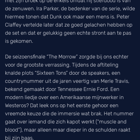
met zijn broek op de enkels omdat hij stiefdood is van
de zenuwen. Ira Parker, de bedenker van de serie, wilde
hiermee tonen dat Dunk ook maar een mens is. Peter
Claffey vertelde later dat ze goed gelachen hebben op
de set en dat er gelukkig geen echte stront aan te pas
is gekomen.
De seizoensfinale “The Morrow” zorgde bij ons echter
voor de grootste verrassing. Tijdens de aftiteling
knalde plots “Sixteen Tons” door de speakers, een
countrynummer uit de jaren veertig van Merle Travis,
bekend gemaakt door Tennessee Ernie Ford. Een
modern liedje over een Amerikaanse mijnwerker in
Westeros? Dat leek ons op het eerste gehoor een
vreemde keuze die de immersie wat brak. Het nummer
gaat over iemand die zich kapot werkt (“muscle and
blood”), maar alleen maar dieper in de schulden raakt
bij zijn baas.