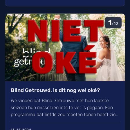
1
/10
Blind Getrouwd, is dit nog wel oké?
We vinden dat Blind Getrouwd met hun laatste
seizoen hun misschien iets te ver is gegaan. Een
programma dat liefde zou moeten tonen heeft zich
meer gefocust om leed. Is dit de nieuwe soort van
uitlachtelevisie?
13-12-2024