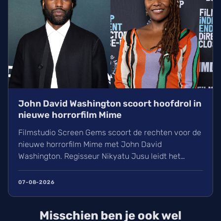
John David Washington scoort hoofdrol in
nieuwe horrorfilm Mime
Filmstudio Screen Gems scoort de rechten voor de
nieuwe horrorfilm Mime met John David
Washington. Regisseur Nikyatu Jusu leidt het
bovennatuurlijke project. Ontdek ook het laatste
nieuws over streamingtoppers zoals Hit Man en
07-08-2026
Godzilla Minus One, plus een update over het
TikTok-onderzoek en nieuwe releases zoals The
Misschien ben je ook wel
Thursday Murder Club.