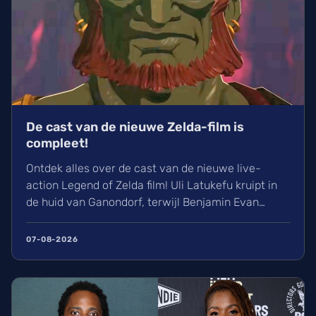
De cast van de nieuwe Zelda-film is
compleet!
Ontdek alles over de cast van de nieuwe live-
action Legend of Zelda film! Uli Latukefu kruipt in
de huid van Ganondorf, terwijl Benjamin Evan
Ainsworth en Bo Bragason de rollen van Link en
Zelda vertolken. De film, geregisseerd door Wes
07-08-2026
Ball, verschijnt op woensdag 5 mei 2027 in de
Belgische bioscoop. Wij kunnen alvast niet
wachten!