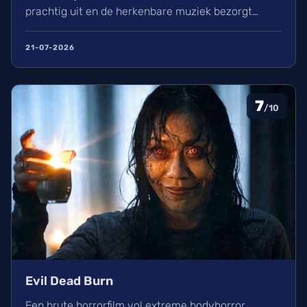
prachtig uit en de herkenbare muziek bezorgt
kippenvel. Hoewel de lore complex is, zorgt het
avontuur voor een heerlijke ervaring in de
21-07-2026
bioscoop.
7
/10
Evil Dead Burn
Een brute horrorfilm vol extreme bodyhorror,