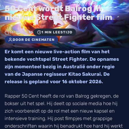
50 Cent wordt Balrog in
nieuwe Street Fighter film
16-09-2025
1 MIN LEESTIJD
DOOR DE CINEMATEN
Er komt een nieuwe live-action film van het
bekende vechtspel Street Fighter. De opnames
zijn momenteel bezig in Australië onder regie
van de Japanse regisseur Kitao Sakurai. De
release is gepland voor 16 oktober 2026.
Rapper 50 Cent heeft de rol van Balrog gekregen, de
bokser uit het spel. Hij deelt op sociale media hoe hij
zich voorbereidt op de rol met een nieuw kapsel en
intensieve training. Hij post filmpjes met grappige
onderschriften waarin hij benadrukt hoe hard hij werkt