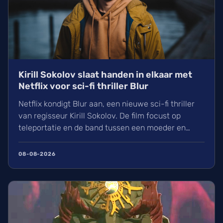
Kirill Sokolov slaat handen in elkaar met
Netflix voor sci-fi thriller Blur
Netflix kondigt Blur aan, een nieuwe sci-fi thriller
van regisseur Kirill Sokolov. De film focust op
teleportatie en de band tussen een moeder en
dochter. Na zijn succes met They Will Kill You werkt
Sokolov nu samen met productiehuis 21 Laps. Wij
08-08-2026
kijken uit naar dit nieuwe project van de filmmaker
die bekendstaat om zijn unieke visuele stijl.