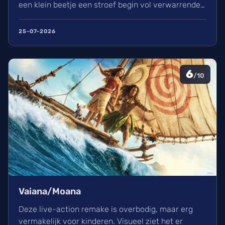
een klein beetje een stroef begin vol verwarrende
flashbacks en wisselend acteerwerk, evolueert de
film in een indrukwekkend epos vol praktische
25-07-2026
effecten en uniek sound design.
6
/10
Vaiana/Moana
Deze live-action remake is overbodig, maar erg
vermakelijk voor kinderen. Visueel ziet het er